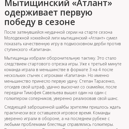
Мытищинский «Атлант»
одерживает первую
победу в сезоне
После затянувшейся неудачной серии на старте сезона
Молодежной хоккейной лиги мытищинский «Атлант» сумел
показать качественную игру в подмосковном дерби против
ступинского «Капитана».
Мытищинцы избрали оборонительную тактику. Это стало
следствием стартового отрезка игры. Уже к третьей минуте
команда играла в меньшинстве в формате 3 на 4 после
нескольких стычек с игроками «Капитана». Но именно
меньшинство принесло первую удачу. Степан Тарасенко,
отсидев свой штраф, удачно выскочил со скамейки, после
передачи Тимофея Савельева вышел один на один с
голкипером соперников, уверенно реализовав свой шанс.
Следующей заброшенной шайбы зрителям пришлось ждать
практически все оставшееся игровое время. Команды
уверенно играли в обороне, а на последнем рубеже с
любыми проблемами блестяще справлялись голкиперы.