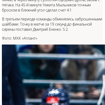
пятака. На 45-й минуте Никита Мыльников точным
броском в ближний угол сделал счет 4:1.
В третьем периоде команды обменялись заброшенными
шайбами. Точку в матче за 19 секунд до финальной
сирены поставил Дмитрий Ененко. 5:2.
Фото: МХК «Атлант»